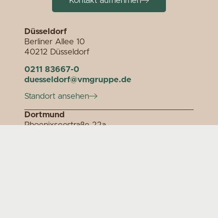
Kontakt aufnehmen
Düsseldorf
Berliner Allee 10
40212 Düsseldorf
0211 83667-0
duesseldorf@vmgruppe.de
Standort ansehen
Dortmund
Phoenixseestraße 22a
44263 Dortmund
0231 317160-10
dortmund@vmgruppe.de
Standort ansehen
Stuttgart
Büchsenstraße 26