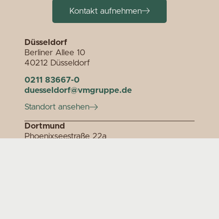
Kontakt aufnehmen
Düsseldorf
Berliner Allee 10
40212 Düsseldorf
0211 83667-0
duesseldorf@vmgruppe.de
Standort ansehen
Dortmund
Phoenixseestraße 22a
44263 Dortmund
0231 317160-10
dortmund@vmgruppe.de
Standort ansehen
Stuttgart